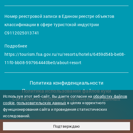
Номер реестровой записи в Едином реестре объектов
классификации в сфере туристской индустрии
С9112025013741
Подробнее
https://tourism.fsa.gov.ru/ru/resorts/hotels/6459d54b-be08-
11f0-bb08-597964440be0/about-resort
Политика конфиденциальности
Политика использования файлов куки
Используя этот веб-сайт, Вы даете согласие на
обработку файлов
Согласие на обработку персональных данных
cookie
,
пользовательских данных
в целях корректного
функционирования сайта и проведения статистических
исследований.
©2017-2026 ГОСТЕВОЙ ДОМ "ЯЛТАС"
Подтверждаю