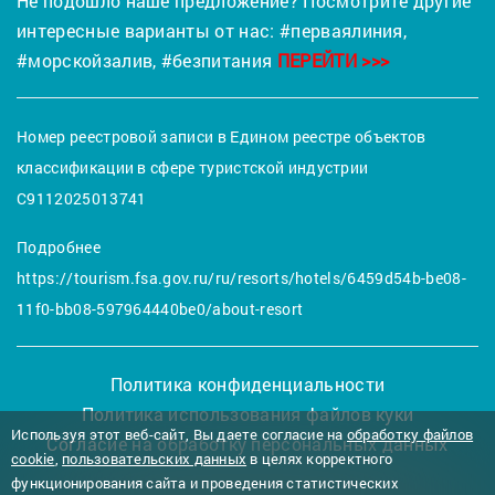
Не подошло наше предложение? Посмотрите другие
интересные варианты от нас:
#перваялиния
,
#морскойзалив
,
#безпитания
ПЕРЕЙТИ >>>
Номер реестровой записи в Едином реестре объектов
классификации в сфере туристской индустрии
С9112025013741
Подробнее
https://tourism.fsa.gov.ru/ru/resorts/hotels/6459d54b-be08-
11f0-bb08-597964440be0/about-resort
Политика конфиденциальности
Политика использования файлов куки
Используя этот веб-сайт, Вы даете согласие на
обработку файлов
Согласие на обработку персональных данных
cookie
,
пользовательских данных
в целях корректного
функционирования сайта и проведения статистических